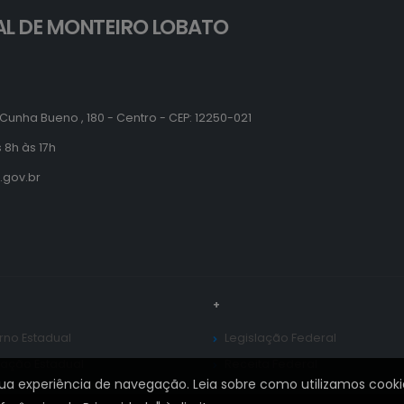
AL DE MONTEIRO LOBATO
Cunha Bueno , 180 - Centro - CEP: 12250-021
 8h às 17h
.gov.br
+
no Estadual
Legislação Federal
lação Estadual
Receita Federal
sua experiência de navegação. Leia sobre como utilizamos cooki