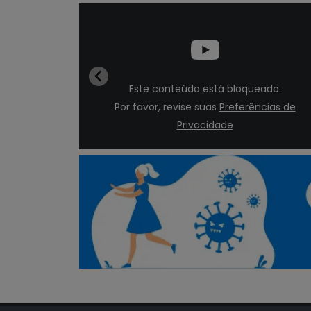
do.
Este conteúdo está bloqueado.
ias de
Por favor, revise suas
Preferências de
Privacidade