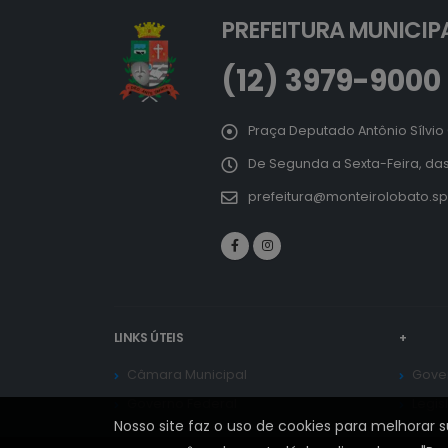
PREFEITURA MUNICIP
(12) 3979-9000
Praça Deputado Antônio Sílvio 
De Segunda a Sexta-Feira, das
prefeitura@monteirolobato.sp
LINKS ÚTEIS
+
Câmara Municipal
Gover
Governo Federal
Legis
Nosso site faz o uso de cookies para melhorar 