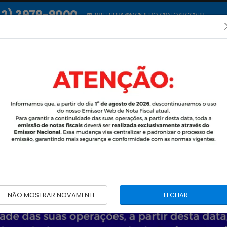
12) 3979-9000
PREFEITURA@MONTEIROLOBATO.SP.GOV.BR
INÍCIO
PREFEITURA
LEGISLAÇÃO
ATOS MUNICIPAIS
NÃO MOSTRAR NOVAMENTE
FECHAR