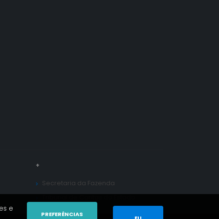
+
Secretaria da Fazenda
Tribunal de Contas do Estado
es e
PREFERÊNCIAS
EU