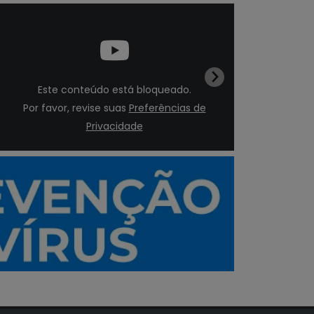
Este conteúdo está bloqueado.
E
Por favor, revise suas
Preferências de
Por 
Privacidade