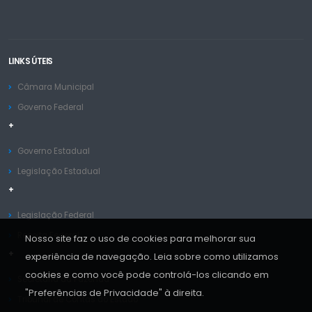
LINKS ÚTEIS
Câmara Municipal
Governo Federal
+
Governo Estadual
Legislação Estadual
+
Legislação Federal
Receita Federal
Nosso site faz o uso de cookies para melhorar sua
+
experiência de navegação. Leia sobre como utilizamos
cookies e como você pode controlá-los clicando em
Secretaria da Fazenda
"Preferências de Privacidade" à direita.
Tribunal de Contas do Estado