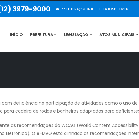
12) 3979-9000
PREFEITURA@MONTEIROLOBATO.SP.GOV.BR
INÍCIO
PREFEITURA
LEGISLAÇÃO
ATOS MUNICIPAIS
soa com deficiência na participação de atividades como o uso de
 para cadeira de rodas e banheiros adaptados para deficientes
almente às recomendações do WCAG (World Content Accessibility
o Eletrônico). O e-MAG está alinhado as recomendações inter