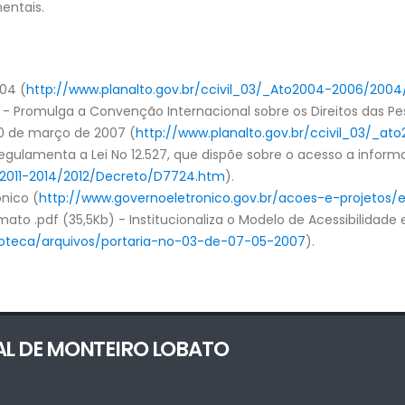
entais.
04 (
http://www.planalto.gov.br/ccivil_03/_Ato2004-2006/200
 - Promulga a Convenção Internacional sobre os Direitos das P
30 de março de 2007 (
http://www.planalto.gov.br/ccivil_03/_
Regulamenta a Lei No 12.527, que dispõe sobre o acesso a infor
to2011-2014/2012/Decreto/D7724.htm
).
nico (
http://www.governoeletronico.gov.br/acoes-e-projetos
rmato .pdf (35,5Kb) - Institucionaliza o Modelo de Acessibilida
lioteca/arquivos/portaria-no-03-de-07-05-2007
).
AL DE MONTEIRO LOBATO