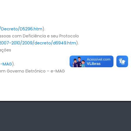
4/Decreto/D5296.htm
).
essoas com Deficiência e seu Protocolo
ato2007-2010/2009/decreto/d6949.htm
).
mações
/e-MAG
).
de em Governo Eletrônico – e-MAG