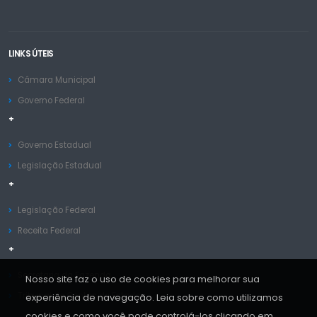
LINKS ÚTEIS
Câmara Municipal
Governo Federal
+
Governo Estadual
Legislação Estadual
+
Legislação Federal
Receita Federal
+
Secretaria da Fazenda
Nosso site faz o uso de cookies para melhorar sua
Tribunal de Contas do Estado
experiência de navegação. Leia sobre como utilizamos
cookies e como você pode controlá-los clicando em