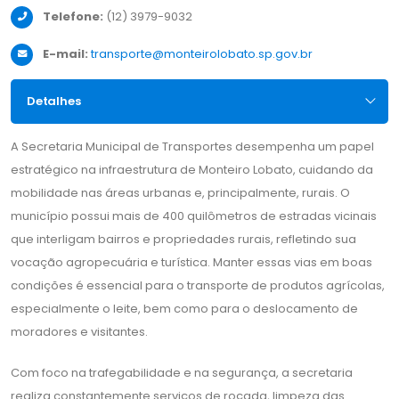
Telefone:
(12) 3979-9032
E-mail:
transporte@monteirolobato.sp.gov.br
Detalhes
A Secretaria Municipal de Transportes desempenha um papel
estratégico na infraestrutura de Monteiro Lobato, cuidando da
mobilidade nas áreas urbanas e, principalmente, rurais. O
município possui mais de 400 quilômetros de estradas vicinais
que interligam bairros e propriedades rurais, refletindo sua
vocação agropecuária e turística. Manter essas vias em boas
condições é essencial para o transporte de produtos agrícolas,
especialmente o leite, bem como para o deslocamento de
moradores e visitantes.
Com foco na trafegabilidade e na segurança, a secretaria
realiza constantemente serviços de roçada, limpeza das