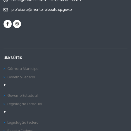
De Segunda a Sexta-Feira, das 8h às 17h
prefeitura@monteirolobato.sp.gov.br
LINKS ÚTEIS
Câmara Municipal
Governo Federal
+
Governo Estadual
Legislação Estadual
+
Legislação Federal