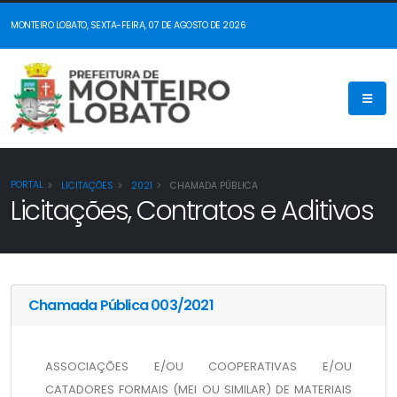
MONTEIRO LOBATO, SEXTA-FEIRA, 07 DE AGOSTO DE 2026
PORTAL
LICITAÇÕES
2021
CHAMADA PÚBLICA
Licitações, Contratos e Aditivos
Chamada Pública 003/2021
ASSOCIAÇÕES E/OU COOPERATIVAS E/OU 
CATADORES FORMAIS (MEI OU SIMILAR) DE MATERIAIS 