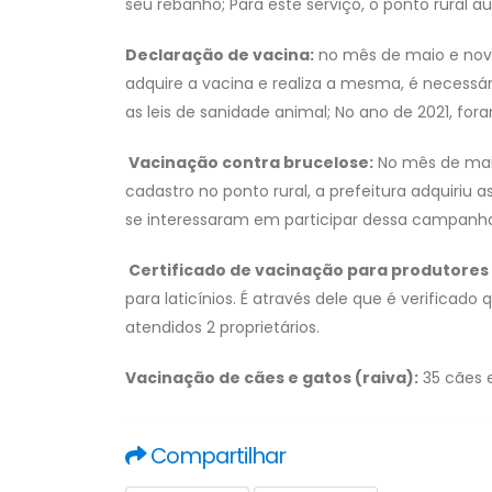
seu rebanho; Para este serviço, o ponto rural au
Declaração de vacina:
no mês de maio e nove
adquire a vacina e realiza a mesma, é necess
as leis de sanidade animal; No ano de 2021, for
Vacinação contra brucelose:
No mês de maio
cadastro no ponto rural, a prefeitura adquiriu 
se interessaram em participar dessa campanha.
Certificado de vacinação para produtores 
para laticínios. É através dele que é verificad
atendidos 2 proprietários.
Vacinação de cães e gatos (raiva):
35 cães e
Compartilhar