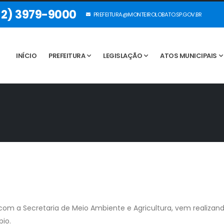
12) 3979-9000
PREFEITURA@MONTEIROLOBATO.SP.GOV.BR
INÍCIO
PREFEITURA
LEGISLAÇÃO
ATOS MUNICIPAIS
 com a Secretaria de Meio Ambiente e Agricultura, vem realiza
pio.