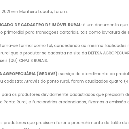
e 2021 em Monteiro Lobato, foram:
IFICADO DE CADASTRO DE IMÓVEL RURAL
: é um documento que c
 primordial para transações cartoriais, tais como lavratura de e
l torna-se formal como tal, concedendo ao mesmo facilidades 
rural que o produtor se cadastra no site da DEFESA AGROPECUÁR
seis (06) CNPJ`S RURAIS.
SA AGROPECUÁRIA (GEDAVE):
serviço de atendimento ao produ
u cadastro; Através do ponto rural, foram atualizados quatro (4
do para os produtores devidamente cadastrados que precisam de
 Ponto Rural, e funcionários credenciados, fizemos a emissão d
os produtores que precisam fazer o preenchimento do talão de