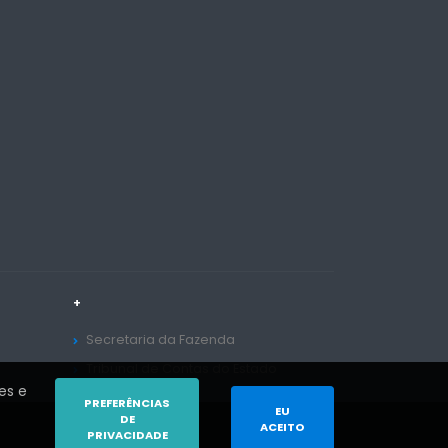
+
Secretaria da Fazenda
Tribunal de Contas do Estado
es e
PREFERÊNCIAS
EU
DE
ACEITO
PRIVACIDADE