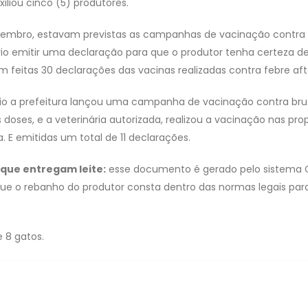
xiliou cinco (5) produtores.
mbro, estavam previstas as campanhas de vacinação contra br
ário emitir uma declaração para que o produtor tenha certeza
am feitas 30 declarações das vacinas realizadas contra febre af
 a prefeitura lançou uma campanha de vacinação contra bruce
as doses, e a veterinária autorizada, realizou a vacinação nas pr
 E emitidas um total de 11 declarações.
que entregam leite:
esse documento é gerado pelo sistema GE
o que o rebanho do produtor consta dentro das normas legais para
 8 gatos.