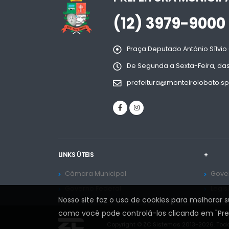
(12) 3979-9000
Praça Deputado Antônio Sílvio 
De Segunda a Sexta-Feira, das
prefeitura@monteirolobato.sp
LINKS ÚTEIS
+
Câmara Municipal
Gover
Governo Federal
Legis
Nosso site faz o uso de cookies para melhorar 
como você pode controlá-los clicando em "Prefe
Copyright © ZC Sistemas 2013-2026. Todo