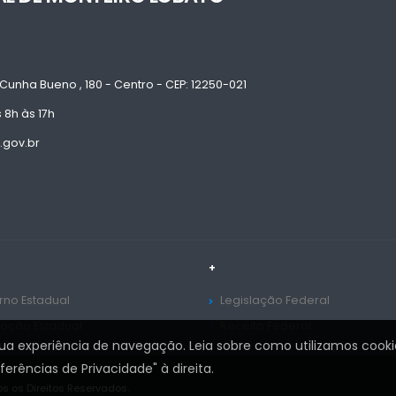
Cunha Bueno , 180 - Centro - CEP: 12250-021
 8h às 17h
.gov.br
+
no Estadual
Legislação Federal
lação Estadual
Receita Federal
sua experiência de navegação. Leia sobre como utilizamos cooki
rências de Privacidade" à direita.
s os Direitos Reservados.