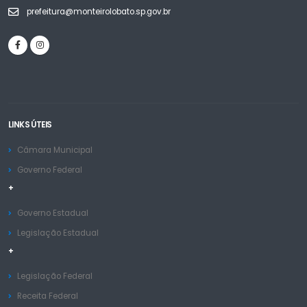
prefeitura@monteirolobato.sp.gov.br
LINKS ÚTEIS
Câmara Municipal
Governo Federal
+
Governo Estadual
Legislação Estadual
+
Legislação Federal
Receita Federal