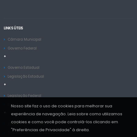
LINKS ÚTEIS
Câmara Municipal
Governo Federal
+
Governo Estadual
Legislação Estadual
+
Legislação Federal
Receita Federal
Nosso site faz o uso de cookies para melhorar sua
+
experiência de navegação. Leia sobre como utilizamos
cookies e como você pode controlá-los clicando em
Secretaria da Fazenda
"Preferências de Privacidade" à direita.
Tribunal de Contas do Estado