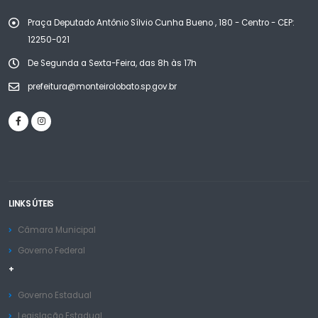
Praça Deputado Antônio Sílvio Cunha Bueno , 180 - Centro - CEP:
12250-021
De Segunda a Sexta-Feira, das 8h às 17h
prefeitura@monteirolobato.sp.gov.br
LINKS ÚTEIS
Câmara Municipal
Governo Federal
+
Governo Estadual
Legislação Estadual