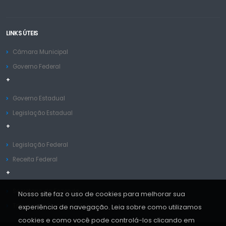
LINKS ÚTEIS
Câmara Municipal
Governo Federal
+
Governo Estadual
Legislação Estadual
+
Legislação Federal
Receita Federal
+
Secretaria da Fazenda
Nosso site faz o uso de cookies para melhorar sua
Tribunal de Contas do Estado
experiência de navegação. Leia sobre como utilizamos
cookies e como você pode controlá-los clicando em