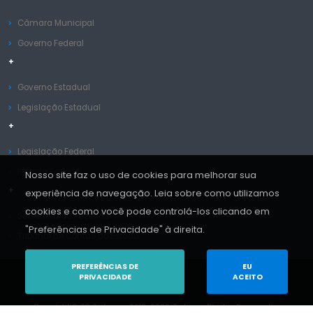
Câmara Municipal
Governo Federal
+
Governo Estadual
Legislação Estadual
+
Legislação Federal
Receita Federal
Nosso site faz o uso de cookies para melhorar sua
+
experiência de navegação. Leia sobre como utilizamos
cookies e como você pode controlá-los clicando em
Secretaria da Fazenda
"Preferências de Privacidade" à direita.
Tribunal de Contas do Estado
PREFERÊNCIAS DE
EU
PRIVACIDADE
ACEITO
Copyright © ZC Sistemas 2013-2026. Todos os Direitos Reservados.