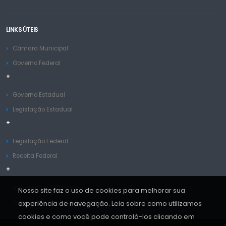
LINKS ÚTEIS
Câmara Municipal
Governo Federal
+
Governo Estadual
Legislação Estadual
+
Legislação Federal
Receita Federal
+
Secretaria da Fazenda
Nosso site faz o uso de cookies para melhorar sua
Tribunal de Contas do Estado
experiência de navegação. Leia sobre como utilizamos
cookies e como você pode controlá-los clicando em