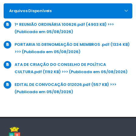
Arquivos Disponíveis
1° REUNIÃO ORDINÁRIA 100626.pdf (4903 KB) >>>
(Publicado em 05/08/2026)
PORTARIA 10.081NOMEAÇÃO DE MEMBROS .pdf (1334 KB)
>>> (Publicado em 05/08/2026)
ATA DE CRIAÇÃO DO CONSELHO DE POLÍTICA
CULTURA.pdf (1192 KB) >>> (Publicado em 05/08/2026)
EDITAL DE CONVOCAÇÃO 012026.pdf (557 KB) >>>
(Publicado em 05/08/2026)