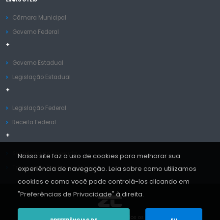
Câmara Municipal
Governo Federal
+
Governo Estadual
Legislação Estadual
+
Legislação Federal
Receita Federal
+
Secretaria da Fazenda
Nosso site faz o uso de cookies para melhorar sua
Tribunal de Contas do Estado
experiência de navegação. Leia sobre como utilizamos
cookies e como você pode controlá-los clicando em
"Preferências de Privacidade" à direita.
Copyright © ZC Sistemas 2013-2026. Todos os Direitos Reservados.