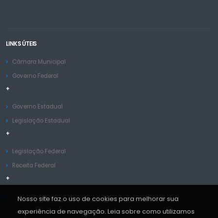
LINKS ÚTEIS
Câmara Municipal
Governo Federal
+
Governo Estadual
Legislação Estadual
+
Legislação Federal
Receita Federal
+
Secretaria da Fazenda
Nosso site faz o uso de cookies para melhorar sua
Tribunal de Contas do Estado
experiência de navegação. Leia sobre como utilizamos