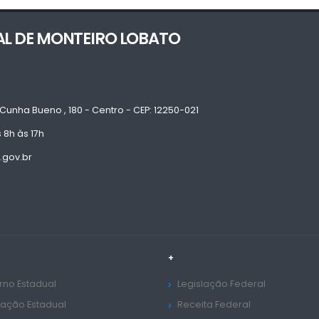
AL DE MONTEIRO LOBATO
Cunha Bueno , 180 - Centro - CEP: 12250-021
 8h às 17h
.gov.br
+
no Estadual
Legislação Federal
lação Estadual
Receita Federal