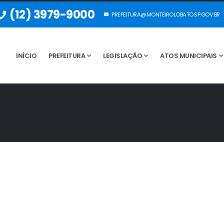
(12) 3979-9000
PREFEITURA@MONTEIROLOBATO.SP.GOV.BR
INÍCIO
PREFEITURA
LEGISLAÇÃO
ATOS MUNICIPAIS