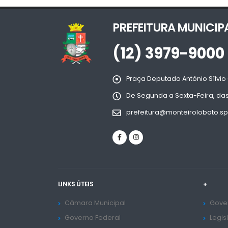
PREFEITURA MUNICIP
(12) 3979-9000
Praça Deputado Antônio Sílvio 
De Segunda a Sexta-Feira, das
prefeitura@monteirolobato.sp
LINKS ÚTEIS
+
Câmara Municipal
Gover
Governo Federal
Legis