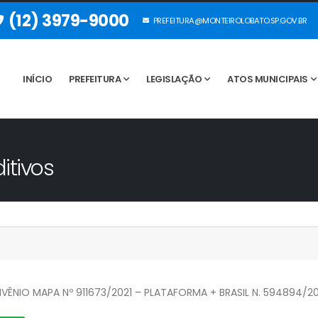
(12) 3979-9000
PREFEITURA@MONTEIROLOBATO.SP.GOV.BR
INÍCIO
PREFEITURA
LEGISLAÇÃO
ATOS MUNICIPAIS
itivos
NIO MAPA Nº 911673/2021 – PLATAFORMA + BRASIL N. 594894/20