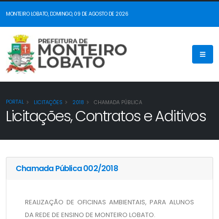
MONTEIRO LOBATO, DOMINGO, 09 DE AGOSTO DE 2026
PORTAL
LICITAÇÕES
2018
CHAMADA PÚBLICA
Licitações, Contratos e Aditivos
Chamada Pública 002/2018
REALIZAÇÃO DE OFICINAS AMBIENTAIS, PARA ALUNOS 
DA REDE DE ENSINO DE MONTEIRO LOBATO.