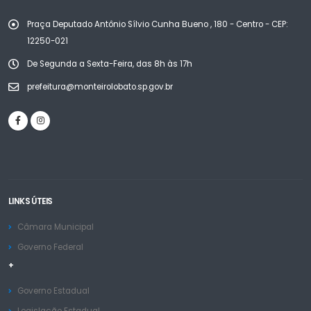
Praça Deputado Antônio Sílvio Cunha Bueno , 180 - Centro - CEP:
12250-021
De Segunda a Sexta-Feira, das 8h às 17h
prefeitura@monteirolobato.sp.gov.br
LINKS ÚTEIS
Câmara Municipal
Governo Federal
+
Governo Estadual